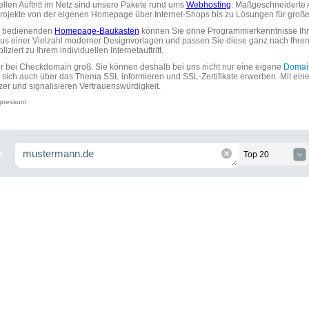
uellen Auftritt im Netz sind unsere Pakete rund ums
Webhosting
: Maßgeschneiderte A
tprojekte von der eigenen Homepage über Internet-Shops bis zu Lösungen für gr
zu bedienenden
Homepage-Baukasten
können Sie ohne Programmierkenntnisse Ihre
aus einer Vielzahl moderner Designvorlagen und passen Sie diese ganz nach Ihre
ziert zu Ihrem individuellen Internetauftritt.
ir bei Checkdomain groß. Sie können deshalb bei uns nicht nur eine eigene
Domai
 sich auch über das Thema SSL informieren und SSL-Zertifikate erwerben. Mit ein
zer und signalisieren Vertrauenswürdigkeit.
pressum
.
Top 20